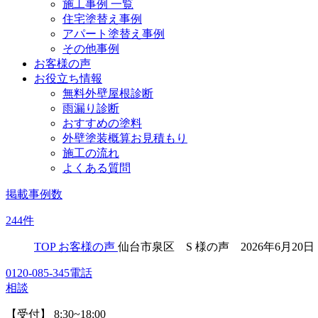
施工事例 一覧
住宅塗替え事例
アパート塗替え事例
その他事例
お客様の声
お役立ち情報
無料外壁屋根診断
雨漏り診断
おすすめの塗料
外壁塗装概算お見積もり
施工の流れ
よくある質問
掲載事例数
244
件
TOP
お客様の声
仙台市泉区 S 様の声 2026年6月20日
0120-085-345
電話
相談
【受付】 8:30~18:00