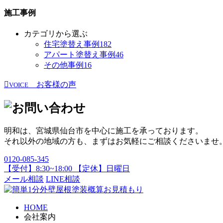
施工事例
カテゴリから選ぶ
住宅塗替え事例
182
アパート塗替え事例
46
その他事例
16
お客様の声
VOICE
明和は、宮城県仙台市を中心に施工を承っております。
それ以外の地域の方も、まずはお気軽にご相談くださいませ
0120-085-345
【受付】8:30~18:00 【定休】日曜日
メール相談
LINE相談
HOME
会社案内