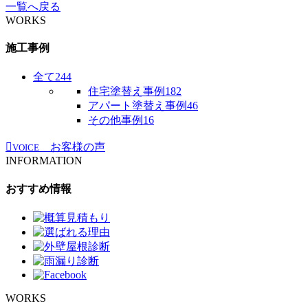
一覧へ戻る
WORKS
施工事例
全て
244
住宅塗替え事例
182
アパート塗替え事例
46
その他事例
16
お客様の声
VOICE
INFORMATION
おすすめ情報
WORKS