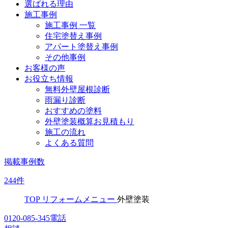
選ばれる理由
施工事例
施工事例 一覧
住宅塗替え事例
アパート塗替え事例
その他事例
お客様の声
お役立ち情報
無料外壁屋根診断
雨漏り診断
おすすめの塗料
外壁塗装概算お見積もり
施工の流れ
よくある質問
掲載事例数
244
件
TOP
リフォームメニュー
外壁塗装
0120-085-345
電話