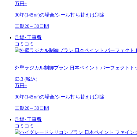
万円~
30坪(145㎡)の場合/シール打ち替えは別途
工期
20～30日間
足場･工事費
コミコミ
外壁ラジカル制御プラン
日本ペイント パーフェクトト
63.3
(税込)
万円~
30坪(145㎡)の場合/シール打ち替えは別途
工期
20～30日間
足場･工事費
コミコミ