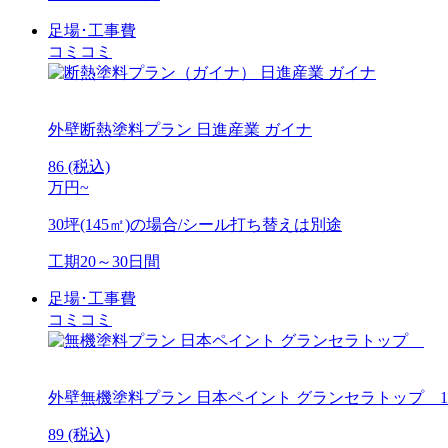
足場･工事費
コミコミ
外壁断熱塗料プラン
日進産業 ガイナ
86
(税込)
万円~
30坪(145㎡)の場合/シール打ち替えは別途
工期
20～30日間
足場･工事費
コミコミ
外壁無機塗料プラン
日本ペイント グランセラトップ 
89
(税込)