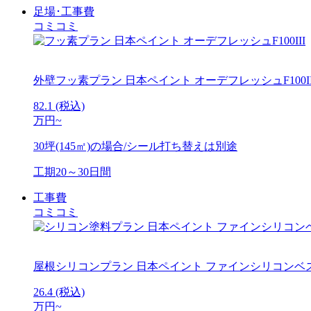
足場･工事費
コミコミ
外壁フッ素プラン
日本ペイント オーデフレッシュF100II
82.1
(税込)
万円~
30坪(145㎡)の場合/シール打ち替えは別途
工期
20～30日間
工事費
コミコミ
屋根シリコンプラン
日本ペイント ファインシリコンベ
26.4
(税込)
万円~