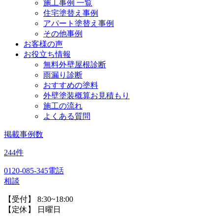
施工事例 一覧
住宅塗替え事例
アパート塗替え事例
その他事例
お客様の声
お役立ち情報
無料外壁屋根診断
雨漏り診断
おすすめの塗料
外壁塗装概算お見積もり
施工の流れ
よくある質問
掲載事例数
244
件
0120-085-345
電話
相談
【受付】 8:30~18:00
【定休】 日曜日