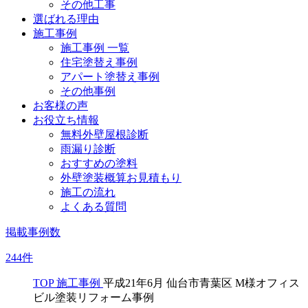
その他工事
選ばれる理由
施工事例
施工事例 一覧
住宅塗替え事例
アパート塗替え事例
その他事例
お客様の声
お役立ち情報
無料外壁屋根診断
雨漏り診断
おすすめの塗料
外壁塗装概算お見積もり
施工の流れ
よくある質問
掲載事例数
244
件
TOP
施工事例
平成21年6月 仙台市青葉区 M様オフィス
ビル塗装リフォーム事例